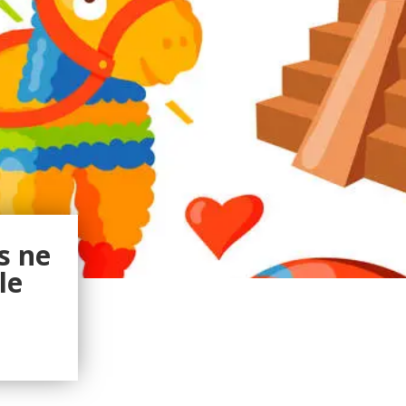
s ne
le