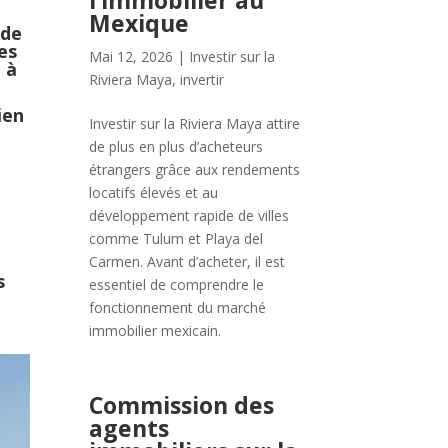
l’immobilier au
Mexique
 de
es
Mai 12, 2026
|
Investir sur la
 à
Riviera Maya
,
invertir
ien
Investir sur la Riviera Maya attire
de plus en plus d’acheteurs
étrangers grâce aux rendements
locatifs élevés et au
développement rapide de villes
comme Tulum et Playa del
Carmen. Avant d’acheter, il est
s
essentiel de comprendre le
fonctionnement du marché
immobilier mexicain.
Commission des
agents