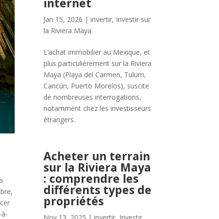
internet
Jan 15, 2026
|
invertir
,
Investir sur
la Riviera Maya
L’achat immobilier au Mexique, et
plus particulièrement sur la Riviera
Maya (Playa del Carmen, Tulum,
Cancún, Puerto Morelos), suscite
de nombreuses interrogations,
notamment chez les investisseurs
étrangers.
Acheter un terrain
sur la Riviera Maya
: comprendre les
es
différents types de
obre,
propriétés
ncer
-à-
Nov 13, 2025
|
invertir
,
Investir