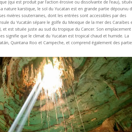
ue (qui est produit par l’action érosive ou dissolvante de l’eau), situé
sa nature karstique, le sol du Yucatan est en grande partie dépourvu 
uses rivières souterraines, dont les entrées sont accessibles par des
insule du Yucatán sépare le golfe du Mexique de la mer des Caraïbes 
N, et est située juste au sud du tropique du Cancer. Son emplacement
es signifie que le climat du Yucatan est tropical chaud et humide. La
ucatán, Quintana Roo et Campeche, et comprend également des parti