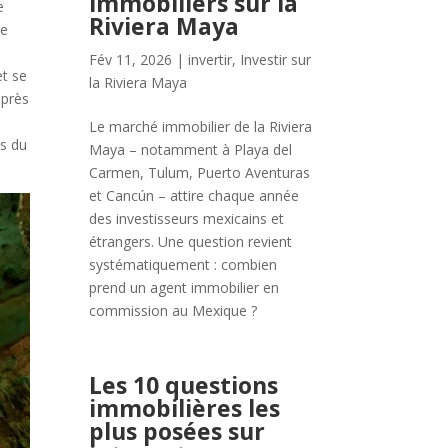
immobiliers sur la
e
Riviera Maya
de
Fév 11, 2026
|
invertir
,
Investir sur
et se
la Riviera Maya
 près
Le marché immobilier de la Riviera
es du
Maya – notamment à Playa del
Carmen, Tulum, Puerto Aventuras
et Cancún – attire chaque année
des investisseurs mexicains et
étrangers. Une question revient
systématiquement : combien
prend un agent immobilier en
commission au Mexique ?
Les 10 questions
immobilières les
plus posées sur