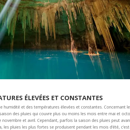
ATURES ÉLEVÉES ET CONSTANTES
rte humidité et des températures élevées et constantes. Concernant l
e saison des pluies qui couvre plus ou moins les mois entre mai et oct
 novembre et avril. Cependant, parfois la saison des pluies peut ava
, les pluies les plus fortes se produisent pendant les mois d’été, c’est