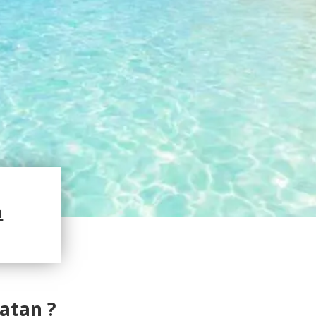
a
atan ?