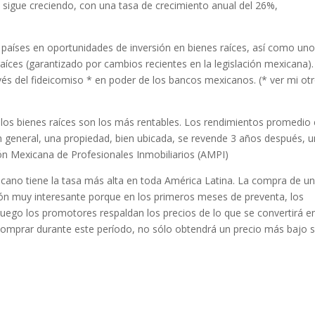
 sigue creciendo, con una tasa de crecimiento anual del 26%,
países en oportunidades de inversión en bienes raíces, así como un
aíces (garantizado por cambios recientes en la legislación mexicana)
avés del fideicomiso * en poder de los bancos mexicanos. (* ver mi ot
los bienes raíces son los más rentables. Los rendimientos promedio 
En general, una propiedad, bien ubicada, se revende 3 años después, u
n Mexicana de Profesionales Inmobiliarios (AMPI)
icano tiene la tasa más alta en toda América Latina. La compra de u
ón muy interesante porque en los primeros meses de preventa, los
 luego los promotores respaldan los precios de lo que se convertirá e
comprar durante este período, no sólo obtendrá un precio más bajo 