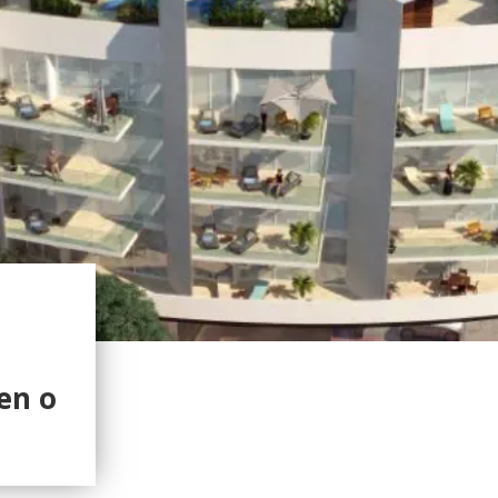
a
en o