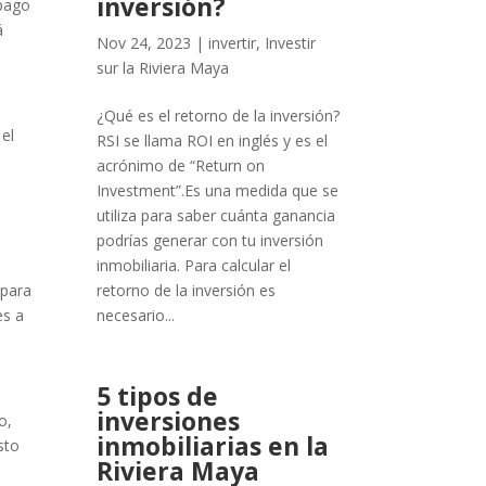
inversión?
 pago
á
Nov 24, 2023
|
invertir
,
Investir
sur la Riviera Maya
¿Qué es el retorno de la inversión?
 el
RSI se llama ROI en inglés y es el
n
acrónimo de “Return on
Investment”.Es una medida que se
utiliza para saber cuánta ganancia
podrías generar con tu inversión
inmobiliaria. Para calcular el
 para
retorno de la inversión es
es a
necesario...
5 tipos de
inversiones
o,
inmobiliarias en la
sto
Riviera Maya