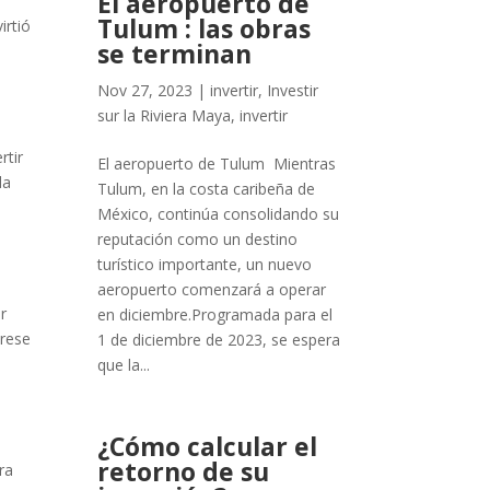
El aeropuerto de
Tulum : las obras
irtió
se terminan
Nov 27, 2023
|
invertir
,
Investir
sur la Riviera Maya
,
invertir
rtir
El aeropuerto de Tulum Mientras
da
Tulum, en la costa caribeña de
México, continúa consolidando su
reputación como un destino
turístico importante, un nuevo
aeropuerto comenzará a operar
r
en diciembre.Programada para el
úrese
1 de diciembre de 2023, se espera
que la...
¿Cómo calcular el
retorno de su
ra