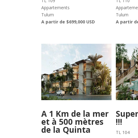
TL 109
TL 110
Appartements
Apparteme
Tulum
Tulum
A partir de $699,000 USD
A partir 
A 1 Km de la mer
Super
et à 500 mètres
!!!
de la Quinta
TL 104