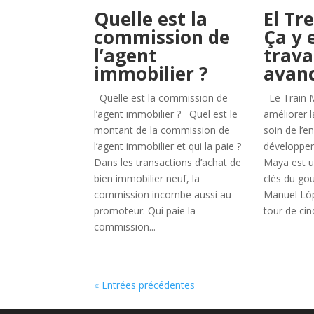
Quelle est la
El Tr
commission de
Ça y e
l’agent
trav
immobilier ?
avance
Quelle est la commission de
Le Train M
l’agent immobilier ? Quel est le
améliorer l
montant de la commission de
soin de l’e
l’agent immobilier et qui la paie ?
développem
Dans les transactions d’achat de
Maya est u
bien immobilier neuf, la
clés du go
commission incombe aussi au
Manuel Lóp
promoteur. Qui paie la
tour de cinq
commission...
« Entrées précédentes