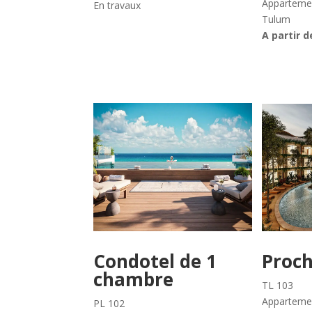
Apparteme
En travaux
Tulum
A partir d
Condotel de 1
Proch
chambre
TL 103
Apparteme
PL 102