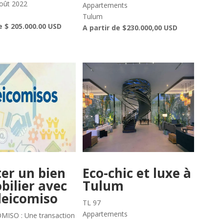
août 2022
Appartements
Tulum
e $ 205.000.00 USD
A partir de $230.000,00 USD
er un bien
Eco-chic et luxe à
ilier avec
Tulum
deicomiso
TL 97
Appartements
MISO : Une transaction