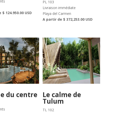
nts
PL 103
Livraison immédiate
e $ 124.950.00 USD
Playa del Carmen
A partir de $ 372,253.00 USD
e du centre
Le calme de
Tulum
nts
TL 102