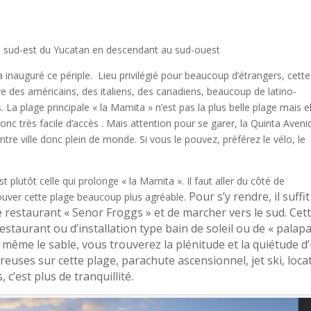
 du sud-est du Yucatan en descendant au sud-ouest
inauguré ce périple. Lieu privilégié pour beaucoup d’étrangers, cette 
ve des américains, des italiens, des canadiens, beaucoup de latino-
 La plage principale « la Mamita » n’est pas la plus belle plage mais el
, donc très facile d’accès . Mais attention pour se garer, la Quinta Aveni
entre ville donc plein de monde. Si vous le pouvez, préférez le vélo, le
t plutôt celle qui prolonge « la Mamita ». Il faut aller du côté de
Pour s’y rendre, il suffit
ouver cette plage beaucoup plus agréable.
e restaurant « Senor Froggs » et de marcher vers le sud. Cet
estaurant ou d’installation type bain de soleil ou de « palapa
 même le sable, vous trouverez la plénitude et la quiétude d
euses sur cette plage, parachute ascensionnel, jet ski, loca
 c’est plus de tranquillité.