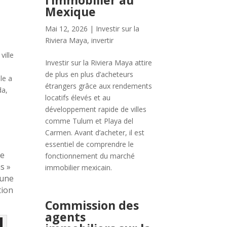
l’immobilier au
Mexique
Mai 12, 2026
|
Investir sur la
Riviera Maya
,
invertir
ville
Investir sur la Riviera Maya attire
de plus en plus d’acheteurs
le a
étrangers grâce aux rendements
da,
locatifs élevés et au
développement rapide de villes
comme Tulum et Playa del
Carmen. Avant d’acheter, il est
essentiel de comprendre le
te
fonctionnement du marché
s »
immobilier mexicain.
’une
tion
Commission des
agents