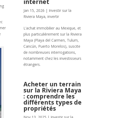
internet
ing
Jan 15, 2026
|
Investir sur la
Riviera Maya
,
invertir
ec
 mer
L’achat immobilier au Mexique, et
e
plus particulièrement sur la Riviera
Maya (Playa del Carmen, Tulum,
Cancún, Puerto Morelos), suscite
de nombreuses interrogations,
notamment chez les investisseurs
étrangers.
Acheter un terrain
sur la Riviera Maya
: comprendre les
différents types de
propriétés
Nov 13, 2025
|
Investir sur la