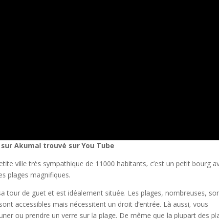
m sur Akumal trouvé sur You Tube
tite ville très sympathique de 11000 habitants, c’est un petit bourg a
es plages magnifiques.
a tour de guet et est idéalement située. Les plages, nombreuses, so
ont accessibles mais nécessitent un droit d’entrée. Là aussi, vous
euner ou prendre un verre sur la plage. De même que la plupart des p