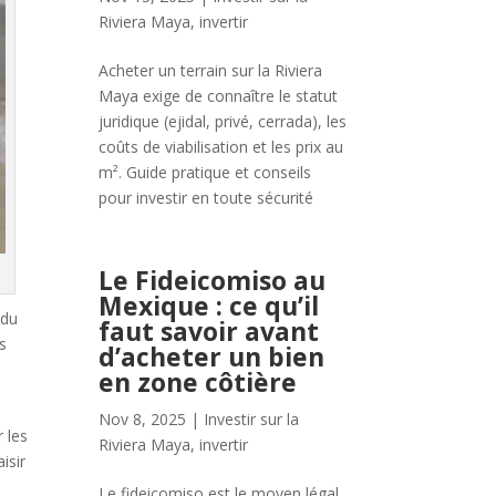
Riviera Maya
,
invertir
Acheter un terrain sur la Riviera
Maya exige de connaître le statut
juridique (ejidal, privé, cerrada), les
coûts de viabilisation et les prix au
m². Guide pratique et conseils
pour investir en toute sécurité
Le Fideicomiso au
Mexique : ce qu’il
 du
faut savoir avant
s
d’acheter un bien
en zone côtière
Nov 8, 2025
|
Investir sur la
 les
Riviera Maya
,
invertir
isir
Le fideicomiso est le moyen légal