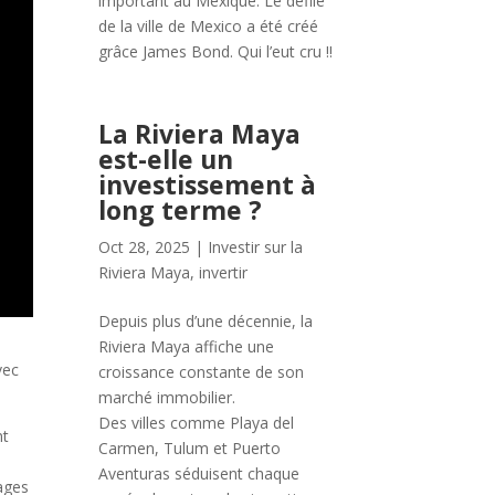
important au Mexique. Le défilé
de la ville de Mexico a été créé
grâce James Bond. Qui l’eut cru !!
La Riviera Maya
est-elle un
investissement à
long terme ?
Oct 28, 2025
|
Investir sur la
Riviera Maya
,
invertir
Depuis plus d’une décennie, la
Riviera Maya affiche une
vec
croissance constante de son
marché immobilier.
Des villes comme Playa del
nt
Carmen, Tulum et Puerto
Aventuras séduisent chaque
lages