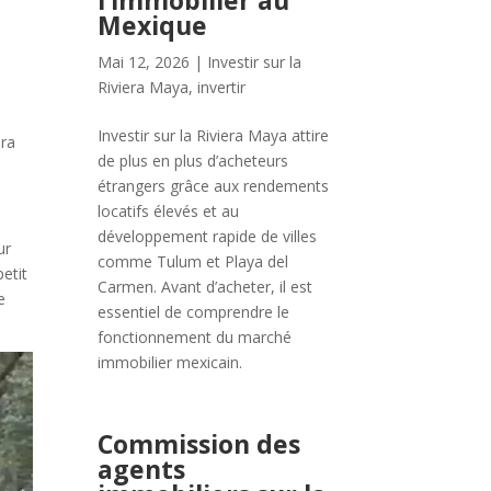
l’immobilier au
Mexique
e
Mai 12, 2026
|
Investir sur la
Riviera Maya
,
invertir
Investir sur la Riviera Maya attire
era
de plus en plus d’acheteurs
étrangers grâce aux rendements
locatifs élevés et au
développement rapide de villes
ur
comme Tulum et Playa del
etit
Carmen. Avant d’acheter, il est
e
essentiel de comprendre le
fonctionnement du marché
immobilier mexicain.
Commission des
agents