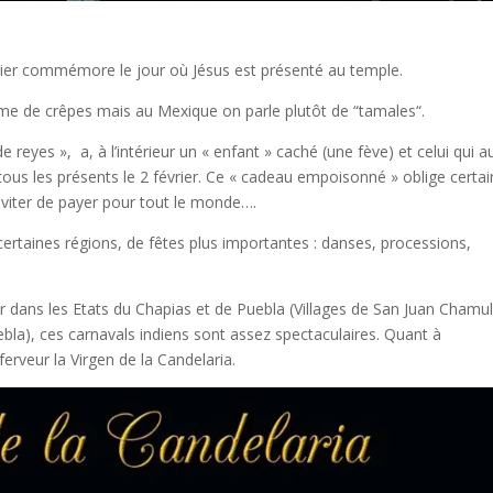
rier commémore le jour où Jésus est présenté au temple.
me de crêpes mais au Mexique on parle plutôt de “tamales“.
e reyes », a, à l’intérieur un « enfant » caché (une fève) et celui qui a
 tous les présents le 2 février. Ce « cadeau empoisonné » oblige certa
éviter de payer pour tout le monde….
rtaines régions, de fêtes plus importantes : danses, processions,
ier dans les Etats du Chapias et de Puebla (Villages de San Juan Chamu
bla), ces carnavals indiens sont assez spectaculaires. Quant à
erveur la Virgen de la Candelaria.