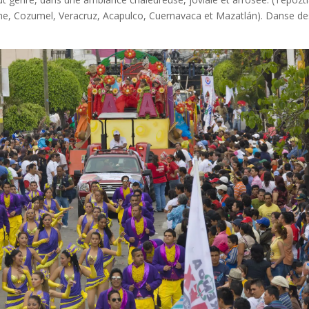
e, Cozumel, Veracruz, Acapulco, Cuernavaca et Mazatlán). Danse de