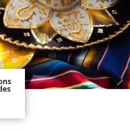
ions
des