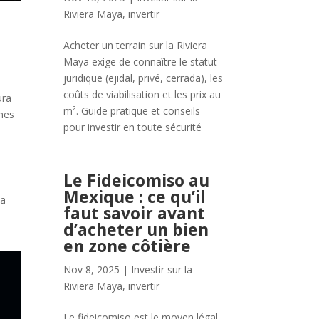
Riviera Maya
,
invertir
Acheter un terrain sur la Riviera
Maya exige de connaître le statut
juridique (ejidal, privé, cerrada), les
coûts de viabilisation et les prix au
ura
m². Guide pratique et conseils
ines
pour investir en toute sécurité
Le Fideicomiso au
Mexique : ce qu’il
la
faut savoir avant
d’acheter un bien
en zone côtière
Nov 8, 2025
|
Investir sur la
Riviera Maya
,
invertir
Le fideicomiso est le moyen légal