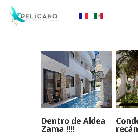
Dentro de Aldea
Condo
Zama !!!!
recá