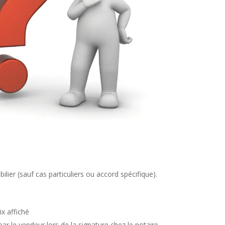
lier (sauf cas particuliers ou accord spécifique).
x affiché
r le vendeur lors de la signature chez le notaire