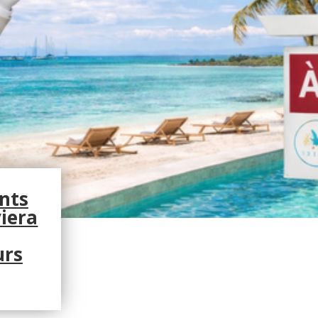
nts
viera
urs