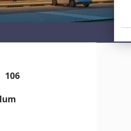
 106
lum