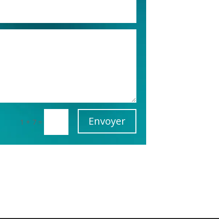
Envoyer
1 + 7
=