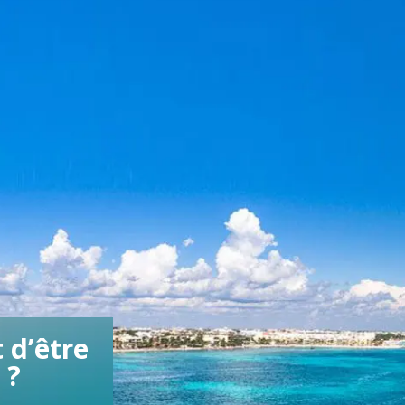
 d’être
 ?